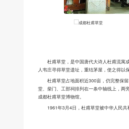
杜甫草堂，是中国唐代大诗人杜甫流寓成都
人韦庄寻得草堂遗址，重结茅屋，使之得以
杜甫草堂占地面积近300亩，仍完整保留着
堂、柴门、工部祠排列在一条中轴线上，两旁
成都杜甫草堂博物馆。
1961年3月4日，杜甫草堂被中华人民