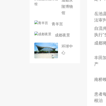
陵博物
馆
岳池县
法审
青羊宫
自流井
执行”
成都夜景
成都
环球中
心
丰田
产
南桥
患者
根治