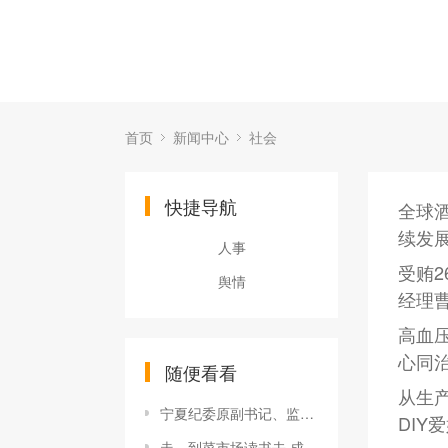
首页
新闻中心
社会
快捷导航
全球
续发
人事
受贿2
舆情
经理
高血
心同治
随便看看
从生产
宁夏纪委原副书记、监委原副主任殷学儒一审获刑十一年
DIY
走，到菜市场读书去 成都首批30个菜市书屋已建成开放