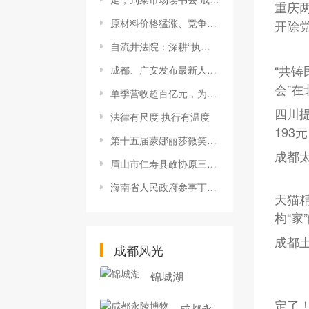
重庆
原材料价格猛涨、竞争对手降价 中国车企如何“突围”？
开除
自流井法院：深耕“执前督促+调解”，让“强制执行”变“主动履行”
“共铸
成都、广安发布最新人事任免
会”在
单季营收超百亿元，为何蔚来还是增收不增利？
四川
法律有尺度 执行有温度
193元
第十五届蒙娜丽莎微笑节822全川专场直播活动圆满成功
成都
眉山市仁寿县政协原三级调研员王建明 严重违纪违法被开除党籍和公职
海南省人民政府参事丁式江接受纪律审查和监察调查
天猫
构“家
成都土
成都风光
锦城湖
定了
成都永