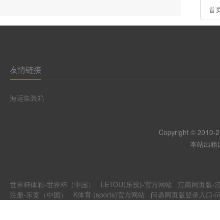
首
友情链接
海运集装箱
Copyright © 2010-
本站出租出
世界杯体彩-世界杯（中国）
|
LETOU(乐投)-官方网站
|
江南网页版-江
注册-乐竞（中国）
|
K体育·(sports)官方网站
|
问鼎网页版登录入口-