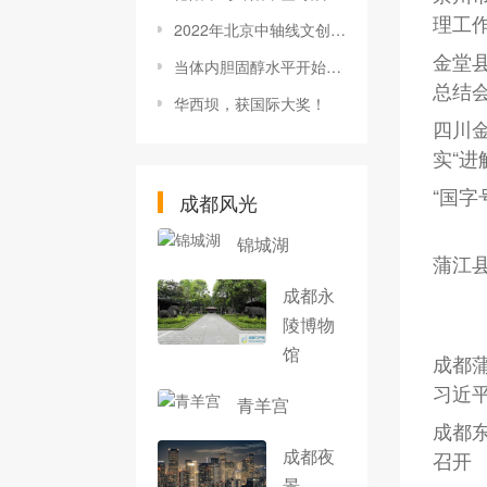
理工
2022年北京中轴线文创大赛终评全部结束
金堂
当体内胆固醇水平开始升高时，足部也会出现其症状
总结会
华西坝，获国际大奖！
四川
实“进
“国字
成都风光
锦城湖
蒲江
成都永
陵博物
馆
成都
习近
青羊宫
成都东
成都夜
召开
景