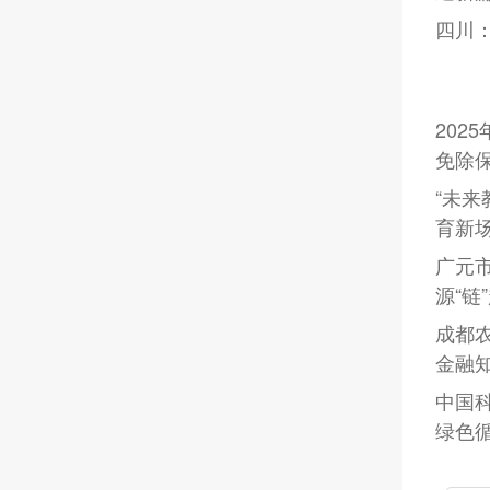
四川：
202
免除
“未来
育新
广元
源“链
成都
金融
中国
绿色