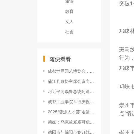
旅游
突破
教育
女人
邛崃
社会
斑马线
行为
随便看看
邛崃
成都世界园艺博览会，让世界看到中国魅力
蒲江县政协主席会议专题视察调研蒲江法院果品产业链保护建设和物业纠纷案件办理工作
邛崃
习近平同瑙鲁总统阿迪昂会谈
成都工业学院举行庆祝建校110周年大会
崇州市
2025“蓉漂人才荟”走进天津大学
点”情
德媒：乌克兰岌岌可危的九个原因
崇州
德阳市与绵阳市签订战略合作协议 共筑人工智能产业协同发展新格局