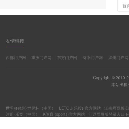
首
友情链接
西部门户网
重庆门户网
东方门户网
绵阳门户网
温州门户网
Copyright © 2010-
本站出租出
世界杯体彩-世界杯（中国）
|
LETOU(乐投)-官方网站
|
江南网页版-江
注册-乐竞（中国）
|
K体育·(sports)官方网站
|
问鼎网页版登录入口-