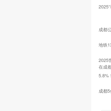
202
成都
地铁
202
在成
5.8
成都5