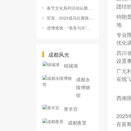
团结
春节文化系列活动从腊八开启
特朗普
官宣：2023成马比赛路线图发布！
地
进博透视：“美美与共”——进博会吸引更多美国企业扎根中国共享发展机遇
专业
优化
四川省
成都风光
设置
锦城湖
广元
在线
成都永
陵博物
馆
西南
青羊宫
202
成都夜景
在富