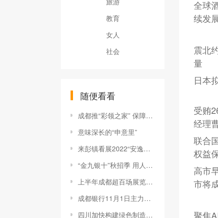
旅游
全球
续发
教育
女人
震北约
社会
量
日本
随便看看
受贿2
成都推“彩领之家” 保障性租赁住房
经理
意味深长的“申意里”
联合
来彭镇看展2022“安逸生活”中国成都·彭镇摄影周开展了！
权益
“金九银十”秋招季 用人需求稳中有升，就业指导还需加强
高市
上半年成都超百场展览等你看
市将成
成都银行11月1日主力资金净买入1905.97万元
聚焦A
四川加快构建绿色制造体系 “五个转型”引领 夯实工业绿色本底