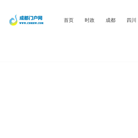
首页
时政
成都
四川
New