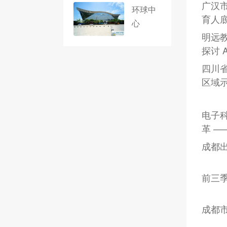
广汉
环球中
育人
心
明远
探讨 
四川
区域
电子
革 —
成都
前三季
成都