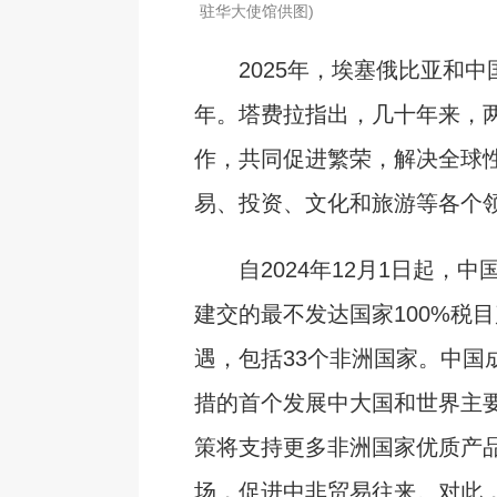
驻华大使馆供图)
2025年，埃塞俄比亚和中国
年。塔费拉指出，几十年来，
作，共同促进繁荣，解决全球
易、投资、文化和旅游等各个
自2024年12月1日起，中
建交的最不发达国家100%税
遇，包括33个非洲国家。中国
措的首个发展中大国和世界主
策将支持更多非洲国家优质产
场，促进中非贸易往来。对此