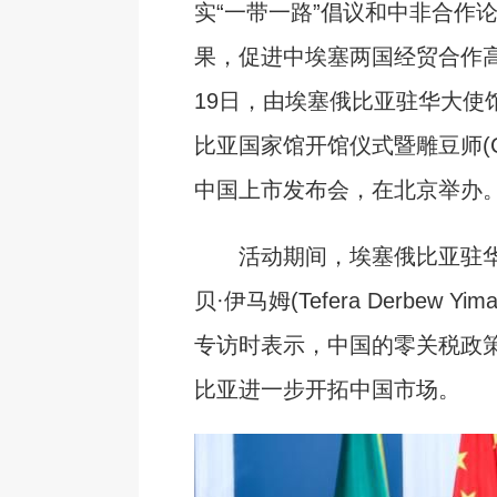
实“一带一路”倡议和中非合作
果，促进中埃塞两国经贸合作
19日，由埃塞俄比亚驻华大使
比亚国家馆开馆仪式暨雕豆师(Coffe
中国上市发布会，在北京举办
活动期间，埃塞俄比亚驻华
贝·伊马姆(Tefera Derbew Y
专访时表示，中国的零关税政
比亚进一步开拓中国市场。