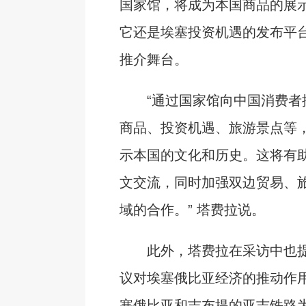
国家馆，将成为本国商品的展
它还是埃塞投资机遇的发布平
推介舞台。
“通过国家馆向中国消费者
商品、投资机遇、旅游景点等
示本国的文化和历史。这将有
文交流，同时加强双边贸易、
域的合作。” 塔费拉说。
此外，塔费拉在采访中也提及
议对埃塞俄比亚经济的推动作
塞俄比亚和吉布提的亚吉铁路