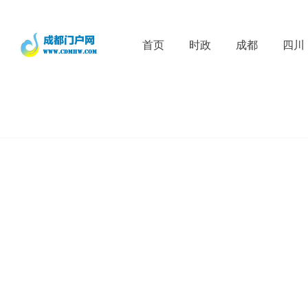
首页
时政
成都
四川