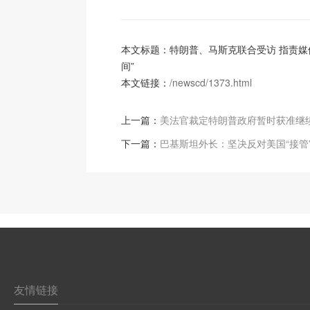
本文标题：特朗普、马斯克联合受访 指责媒
间”
本文链接：
/newscd/1373.html
上一篇：
美法官裁定特朗普政府暂时获准继续
下一篇：
巴基斯坦外长：坚决反对美国“接管
友情链接