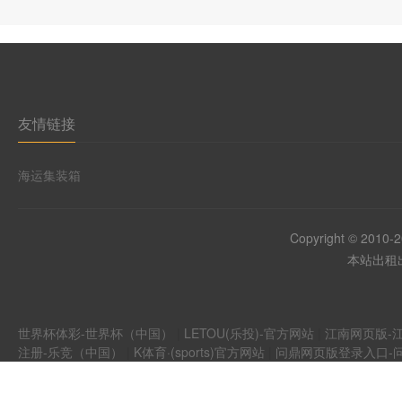
友情链接
海运集装箱
Copyright © 2010-
本站出租出
世界杯体彩-世界杯（中国）
|
LETOU(乐投)-官方网站
|
江南网页版-江
注册-乐竞（中国）
|
K体育·(sports)官方网站
|
问鼎网页版登录入口-