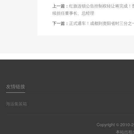
上一篇：
红旗连锁公告控制权转让将完成！
续担任董事长、总经理
下一篇：
正式通车！成都到资阳省时三分之
友情链接
海运集装箱
Copyright © 2010-
本站出租出