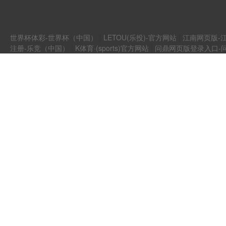
世界杯体彩-世界杯（中国）
|
LETOU(乐投)-官方网站
|
江南网页版-江
注册-乐竞（中国）
|
K体育·(sports)官方网站
|
问鼎网页版登录入口-