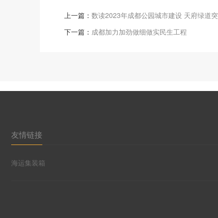
上一篇：
数读2023年成都公园城市建设 天府绿道突破
下一篇：
成都加力加劲做细做实民生工程
友情链接
海运集装箱