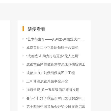
随便看看
“艺术与生命——瓦列里·列德涅夫作品展”在蓉开幕
成都首批工业互联网领航平台亮相
“成都造”AI助力打造更多“无人之境”
成都首条跨市域轨道交通线路铺轨施工
成都加力加劲做细做实民生工程
土耳其驻成都总领事馆开馆
加速呈现 又一五星级酒店即将投用
春节不打烊！我在新时代文明实践中心过大年
第十四届中国音乐金钟奖今日在蓉启幕