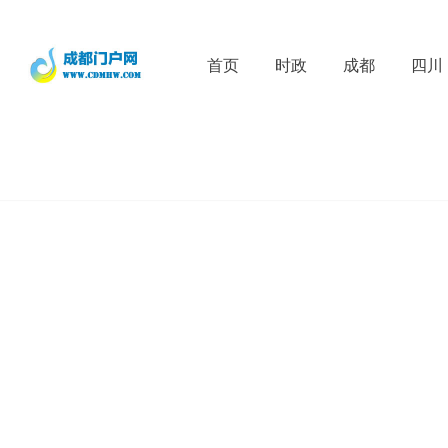
首页
时政
成都
四川