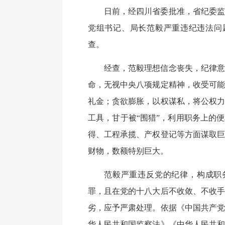
日前，经四川省委批准，省纪委监
党组书记、局长范毅严重违纪违法问
查。
经查，范毅理想信念丧失，纪律意
命，无视中央八项规定精神，收受可能
礼金；贪欲膨胀，以权谋私，将公权力
工具，甘于被
“围猎”，利用职务上的
得、工程承揽、产权登记等方面谋取巨
财物，数额特别巨大。
范毅严重违反党的纪律，构成职
罪，且在党的十八大后不收敛
、
不收
劣，应予严肃处理。依据《中国共产党
华人民共和国监察法》《中华人民共和