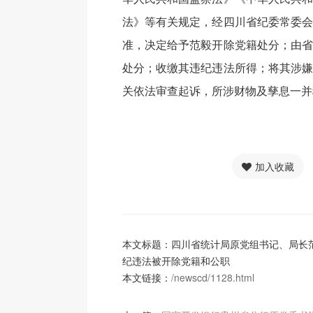
法》等有关规定，经四川省纪委常委会
准，决定给予范毅开除党籍处分；由省
处分；收缴其违纪违法所得；将其涉嫌
关依法审查起诉，所涉财物及孳息一并
加入收藏
本文标题：四川省统计局原党组书记、局长范
纪违法被开除党籍和公职
本文链接：
/newscd/1128.html