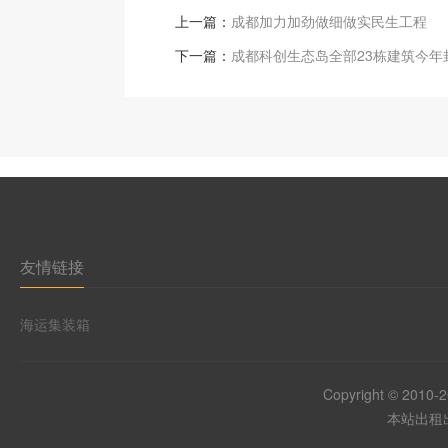
上一篇：
成都加力加劲做细做实民生工程
下一篇：
成都科创生态岛全部23栋建筑今年
友情链接
海运集装箱
Copyright © 2010-
本站出租出