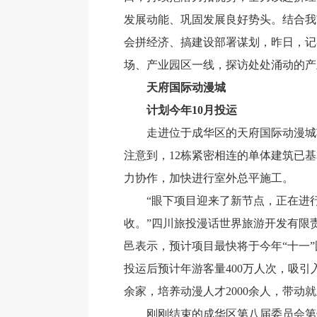
发展动能、巩固发展良好势头。结合我
会拼经济、搞建设部署谋划，昨日，记
场、产业园区一线，探访处处涌动的产
天府国际动漫城
计划今年10月投运
走进位于成华区的天府国际动漫城
注意到，12栋紧密相连的单体建筑已
力协作，加快进行室外总平施工。
“眼下项目迎来了新节点，正在进
收。”四川旅投漫话世界旅游开发有限
邑表示，预计项目最快将于今年“十一
投运后预计年游客量400万人次，吸引
余家，培养动漫人才2000余人，带动就业3
刚刚结束的成华区第八届委员会第