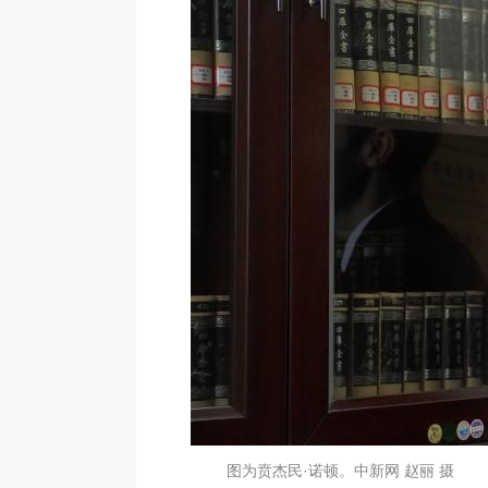
图为贲杰民·诺顿。中新网 赵丽 摄