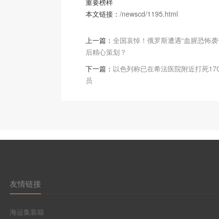
重要榜样
本文链接：
/newscd/1195.html
上一篇：
全国哀悼！俄罗斯遭遇“血腥恐怖袭击
后精心策划？
下一篇：
以色列称已在希法医院附近打死17
员
友情链接
海运集装箱