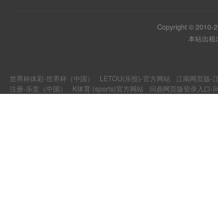
Copyright © 2010-
本站出租出
世界杯体彩-世界杯（中国）
|
LETOU(乐投)-官方网站
|
江南网页版-江
注册-乐竞（中国）
|
K体育·(sports)官方网站
|
问鼎网页版登录入口-