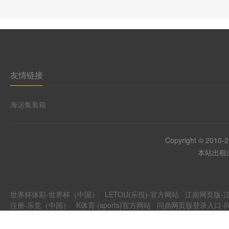
友情链接
海运集装箱
Copyright © 2010-
本站出租出
世界杯体彩-世界杯（中国）
|
LETOU(乐投)-官方网站
|
江南网页版-江
注册-乐竞（中国）
|
K体育·(sports)官方网站
|
问鼎网页版登录入口-