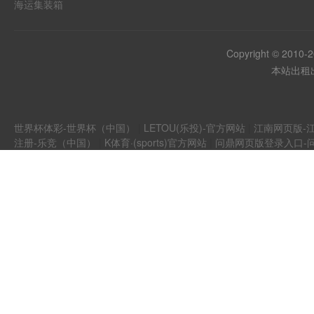
海运集装箱
Copyright © 2010-
本站出租出
世界杯体彩-世界杯（中国）
|
LETOU(乐投)-官方网站
|
江南网页版-江
注册-乐竞（中国）
|
K体育·(sports)官方网站
|
问鼎网页版登录入口-