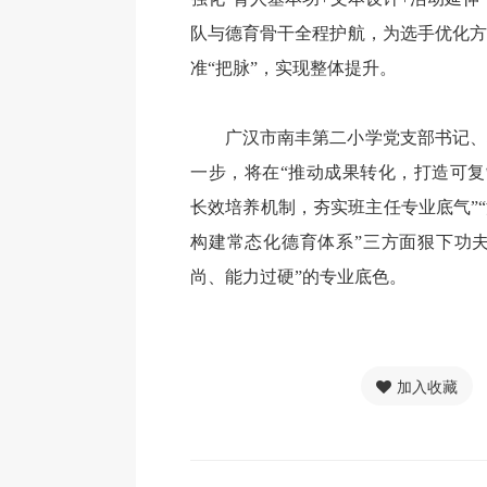
队与德育骨干全程护航，为选手优化方
准“把脉”，实现整体提升。
广汉市南丰第二小学党支部书记、
一步，将在“推动成果转化，打造可复
长效培养机制，夯实班主任专业底气”
构建常态化德育体系”三方面狠下功夫
尚、能力过硬”的专业底色。
加入收藏