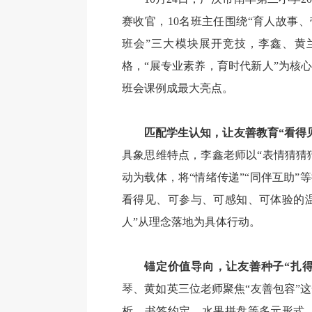
赛收官，10名班主任围绕“育人故事
班会”三大模块展开竞技，李鑫、黄
格，“展专业素养，育时代新人”为核心
班会课例成最大亮点。
匹配学生认知，让友善教育“看得
具象思维特点，李鑫老师以“表情猜猜猜
动为载体，将“情绪传递”“同伴互助”
看得见、可参与、可感知、可体验的温
人”从理念落地为具体行动。
锚定价值导向，让友善种子“扎得
琴、黄如英三位老师聚焦“友善包容”
析、书签约定、水果拼盘等多元形式，