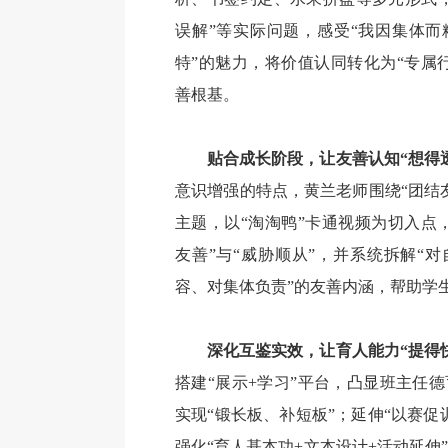
误解”等实际问题，感受“我因集体而
特”的魅力，将价值认同转化为“专属
善根基。
贴合成长阶段，让友善认知“想得
意识增强的特点，黄兰老师围绕“团结
主题，以“淘淘鸭”卡通视频为切入点
友善”与“威胁顺从”，并系统拆解“
容、对集体负责”的友善内涵，帮助学
深化互鉴实效，让育人能力“提得
搭建“展示+学习”平台，凸显班主任
实现“锻长板、补短板”；延伸“以赛促
强化“育人基本功+文本设计+活动延伸