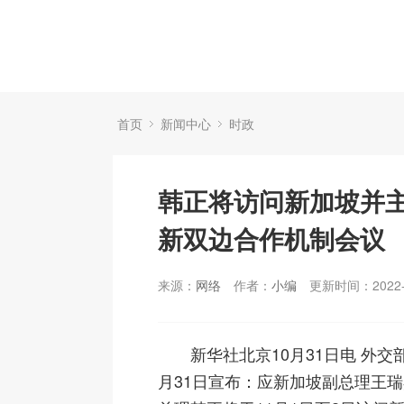
首页
新闻中心
时政
韩正将访问新加坡并
新双边合作机制会议
来源：
网络
作者：
小编
更新时间：2022-
新华社北京10月31日电 外交部
月31日宣布：应新加坡副总理王