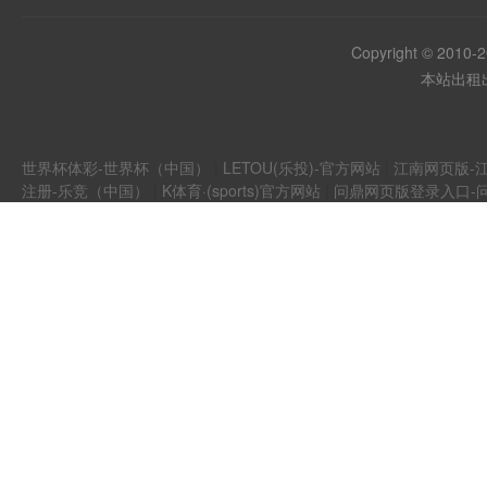
Copyright © 2010-
本站出租出
世界杯体彩-世界杯（中国）
|
LETOU(乐投)-官方网站
|
江南网页版-江
注册-乐竞（中国）
|
K体育·(sports)官方网站
|
问鼎网页版登录入口-