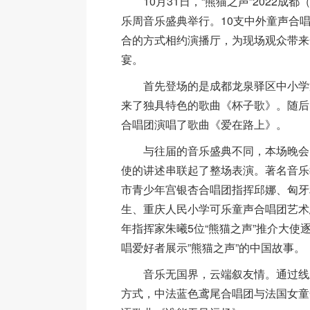
10月31日，“熊猫之声”2022成都
乐周音乐盛典举行。10支中外童声合
合的方式相约演播厅，为现场观众带来
宴。
首先登场的是成都龙泉驿区中小学
来了独具特色的歌曲《杯子歌》。随后
合唱团演唱了歌曲《爱在路上》。
与往届的音乐盛典不同，本场晚会以
使的讲述串联起了整场表演。著名音乐
市青少年宫银杏合唱团指挥邱娜、匈牙
生、重庆人民小学可乐童声合唱团艺术
年指挥家朱曦5位“熊猫之声”推介大使
唱爱好者展示”熊猫之声”的中国故事。
音乐无国界，云端叙友情。通过线
方式，中法蓝色鸢尾合唱团与法国女童