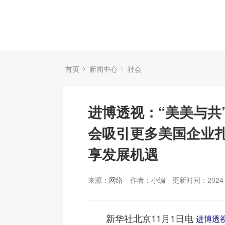
首页
新闻中心
社会
进博透视：“美美与共
会吸引更多美国企业
享发展机遇
来源：
网络
作者：
小编
更新时间：2024-
新华社北京11月1日电
进博透