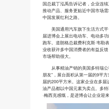
国总裁丁泓禹告诉记者，企业连续
推动产品、服务更贴近中国市场需
中国发展红利之路。
美国通用汽车旗下生活方式平
届进博会上展出电动车、电动多功
跑车。道朗格总裁费利克斯·韦勒
业收获许多中国消费者的有益反馈
市场帮助很大。
从事精油产销的美国多特瑞公司
朋友”，展台面积从第一届的9平
届的200平方米。这家企业在多届
油产品都以中国元素为卖点。多特
·梅西克感慨，是进博会让企业迎来