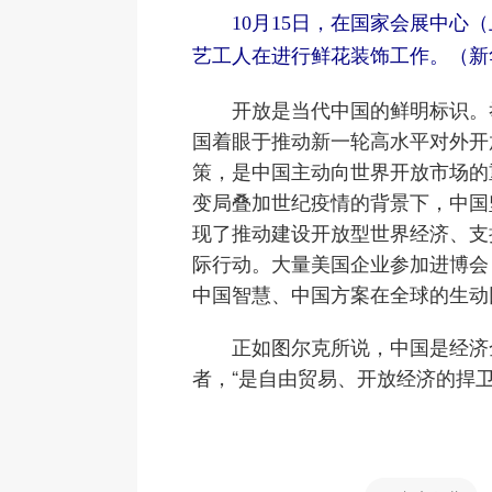
10月15日，在国家会展中心
艺工人在进行鲜花装饰工作。（
新
开放是当代中国的鲜明标识。
国着眼于推动新一轮高水平对外开
策，是中国主动向世界开放市场的
变局叠加世纪疫情的背景下，中国
现了推动建设开放型世界经济、支
际行动。大量美国企业参加进博会
中国智慧、中国方案在全球的生动
正如图尔克所说，中国是经济
者，“是自由贸易、开放经济的捍卫