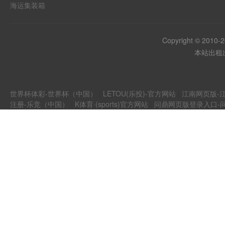
海运集装箱
Copyright © 2010-
本站出租出
世界杯体彩-世界杯（中国）
|
LETOU(乐投)-官方网站
|
江南网页版-江
注册-乐竞（中国）
|
K体育·(sports)官方网站
|
问鼎网页版登录入口-