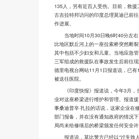
135人，另有近百人受伤。目前，救
古吉拉特邦访问的印度总理莫迪已前往
作进展。
当地时间10月30日晚6时40分左
比地区默丘河上的一座拉索桥突然断裂
其中包括不少妇女和儿童。当地应急管
三军组成的救援队在事故发生后前往现
德里电视台网站11月1日报道说，已有
被送往医院。
《印度快报》报道说，今年3月，当
业对这座桥梁进行维护和管理。报道援
事桑迪普辛·扎拉的话说，这家企业在
部门报备，并在没有通知政府的情况下
局尚未给修缮后的桥梁颁发任何安全许
报道说，莫比警方已经以“过失致人