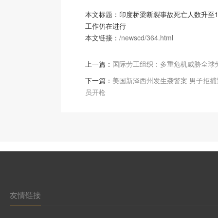
本文标题：印度桥梁断裂事故死亡人数升至13
工作仍在进行
本文链接：
/newscd/364.html
上一篇：
国际劳工组织：多重危机威胁全球
下一篇：
美国新泽西州发生袭警案 男子拒捕
员开枪
友情链接