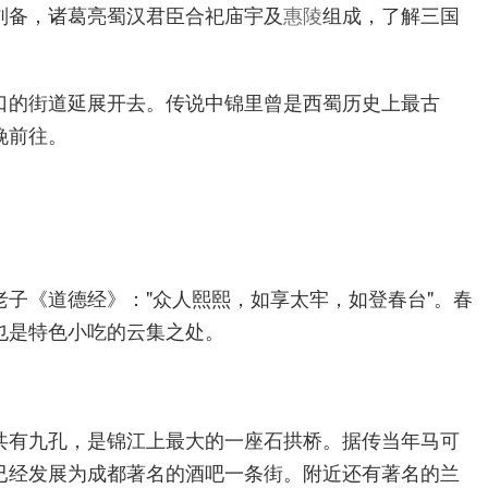
刘备，诸葛亮蜀汉君臣合祀庙宇及
惠陵
组成，了解三国
口的街道延展开去。传说中锦里曾是西蜀历史上最古
晚前往。
子《道德经》："众人熙熙，如享太牢，如登春台"。春
也是特色小吃的云集之处。
共有九孔，是锦江上最大的一座石拱桥。据传当年马可
已经发展为成都著名的酒吧一条街。附近还有著名的兰