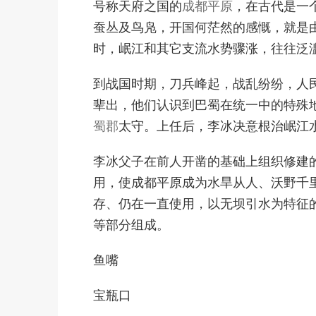
号称天府之国的
成都平原
，在古代是一
蚕丛及鸟凫，开国何茫然的感慨，就是
时，岷江和其它支流水势骤涨，往往泛
到战国时期，刀兵峰起，战乱纷纷，人
辈出，他们认识到巴蜀在统一中的特殊
蜀郡
太守。上任后，李冰决意根治岷江
李冰父子在前人开凿的基础上组织修建
用，使成都平原成为水旱从人、沃野千里
存、仍在一直使用，以无坝引水为特征
等部分组成。
鱼嘴
宝瓶口