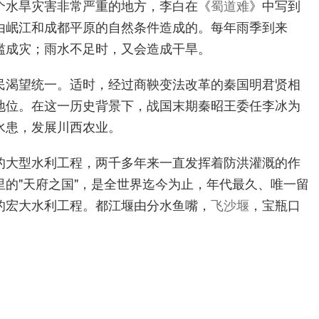
个水旱灾害非常严重的地方，李白在《
蜀道难
》中写到
由岷江和成都平原的自然条件造成的。每年雨季到来
滥成灾；雨水不足时，又会造成干旱。
民渴望统一。适时，经过商鞅变法改革的秦国明君贤相
地位。在这一历史背景下，战国末期秦昭王委任李冰为
水患，发展川西农业。
的大型水利工程，两千多年来一直发挥着防洪灌溉的作
的"天府之国"，是全世界迄今为止，年代最久、唯一留
的宏大水利工程。都江堰由分水鱼嘴，
飞沙堰
，宝瓶口