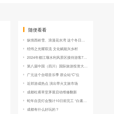
随便看看
纵情西岭雪、浪漫花水湾 这个冬日相约成都大邑县
经纬之光耀双流 文化赋能兴乡村
2024年都江堰水利风景区接待游客780万人次
第八届中国（四川）国际旅游投资大会开幕
广元这个合唱音乐季 群众站“C”位
近郊游成热点 演出带火文旅市场
成都杜甫草堂茅屋启动维修翻新
蛇年自贡灯会预计10日前完工 “白素贞”“小青”正在化妆
成都有什么好玩的？