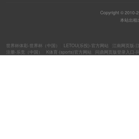
Copyright © 2010-
本站出租出
世界杯体彩-世界杯（中国）
|
LETOU(乐投)-官方网站
|
江南网页版-江
注册-乐竞（中国）
|
K体育·(sports)官方网站
|
问鼎网页版登录入口-