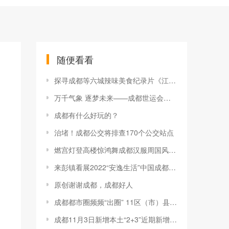
随便看看
探寻成都等六城辣味美食纪录片《江湖菜馆3》上线啦
万千气象 逐梦未来——成都世运会开幕式侧记
成都有什么好玩的？
治堵！成都公交将排查170个公交站点
燃宫灯登高楼惊鸿舞成都汉服周国风演绎“梦回锦官城”图集
来彭镇看展2022“安逸生活”中国成都·彭镇摄影周开展了！
原创谢谢成都，成都好人
成都都市圈频频“出圈” 11区（市）县入围全国投资潜力百强
成都11月3日新增本土“2+3”近期新增感染者在蓉轨迹公布