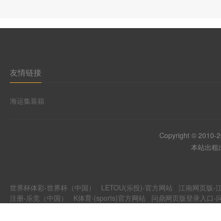
友情链接
海运集装箱
Copyright © 2010-
本站出租出
世界杯体彩-世界杯（中国）
|
LETOU(乐投)-官方网站
|
江南网页版-江
注册-乐竞（中国）
|
K体育·(sports)官方网站
|
问鼎网页版登录入口-