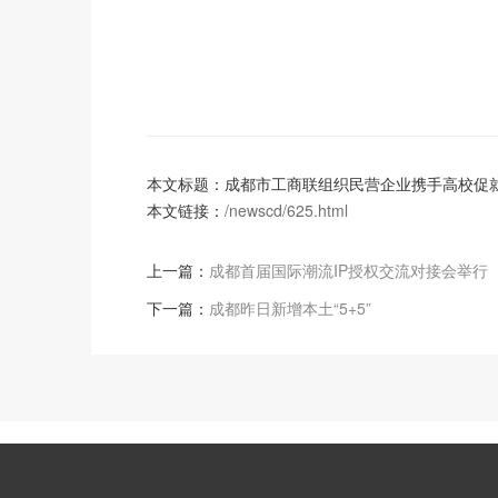
本文标题：成都市工商联组织民营企业携手高校促
本文链接：
/newscd/625.html
上一篇：
成都首届国际潮流IP授权交流对接会举行
下一篇：
成都昨日新增本土“5+5”