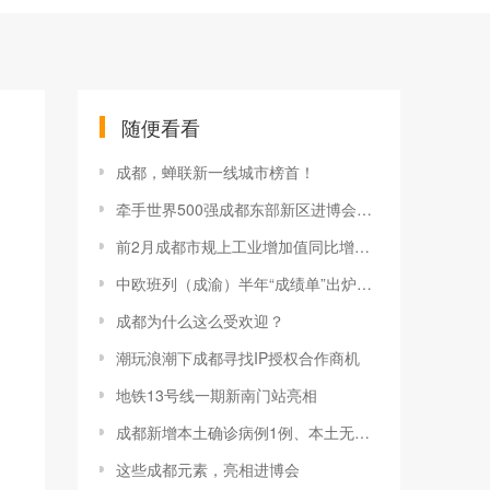
随便看看
成都，蝉联新一线城市榜首！
牵手世界500强成都东部新区进博会上展现强劲吸引力
前2月成都市规上工业增加值同比增长5%
中欧班列（成渝）半年“成绩单”出炉连接125个境外城市 累计开行近3000列
成都为什么这么受欢迎？
潮玩浪潮下成都寻找IP授权合作商机
地铁13号线一期新南门站亮相
成都新增本土确诊病例1例、本土无症状感染者5例
这些成都元素，亮相进博会