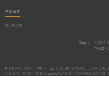
友情链接
海运集装箱
Copyright © 2010-
本站出租出
世界杯体彩-世界杯（中国）
|
LETOU(乐投)-官方网站
|
江南网页版-江
注册-乐竞（中国）
|
K体育·(sports)官方网站
|
问鼎网页版登录入口-