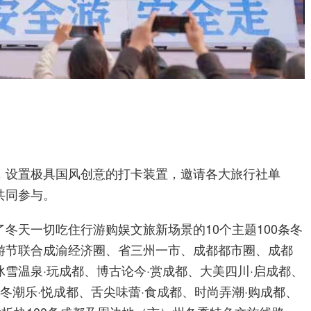
，设置极具国风创意的打卡装置，邀请各大旅行社单
共同参与。
冬天一切吃住行游购娱文旅新场景的10个主题100条冬
游节联合成渝经济圈、省三州一市、成都都市圈、成都
雪温泉·玩成都、博古论今·赏成都、大美四川·启成都、
冬潮乐·悦成都、舌尖味蕾·食成都、时尚弄潮·购成都、