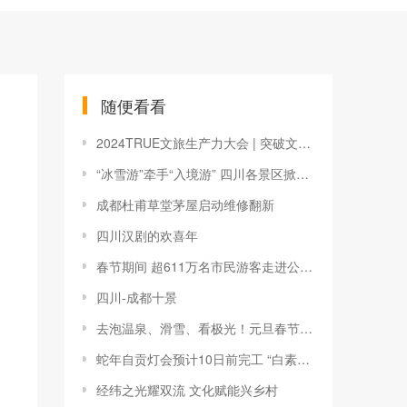
随便看看
2024TRUE文旅生产力大会 | 突破文旅长征最后一公里，开启文旅产业发展新时代
“冰雪游”牵手“入境游” 四川各景区掀起“踏雪热”
成都杜甫草堂茅屋启动维修翻新
四川汉剧的欢喜年
春节期间 超611万名市民游客走进公园绿道
四川-成都十景
去泡温泉、滑雪、看极光！元旦春节假期出行预订大幅上升
蛇年自贡灯会预计10日前完工 “白素贞”“小青”正在化妆
经纬之光耀双流 文化赋能兴乡村