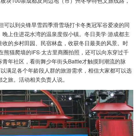
大板块100条成都及周边地（市）州冬季特色文旅线路，
不但可以到尖锋旱雪四季滑雪场打卡冬奥冠军谷爱凌的同
，晚上住进花水湾的温泉度假小镇。冬日美学·游成都主
胜收的乡村田园、民宿林盘，收获冬日最美的风景。时
在熊猫爬墙的IFS·太古里商圈拍照，还可以向东穿过千
年社区，看街舞少年街头Battle才触摸到潮流的脉
几乎可以满足各个年龄段人群的旅游需求，相信大家都可以选
都之旅。活动相关负责人说。