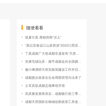
随便看看
筑巢引凤 厚植营商“沃土”
“莫以宜春远江山多胜游”2022江西宜春（成都）旅游推介会在成都成
丁真成推广大使成都非遗发布“天府非遗品牌生长计划”
安康毛绒玩具：握手成都走向全国拥抱世界—安康市组团赴成都开展毛绒玩具文创（织袜）产业招商推介活动综述
施小琳调研天府实验室建设工作并召开座谈会
成都惠企政策全生命周期管理办法来了
土耳其驻成都总领事馆开馆
高质量发展再夯实，成都银行前三季度净利增长32% 看财报
成都天府国际生物城创新政策工具使用范围扩展至成渝地区双城经济圈 一张创新券串起“同心圆”