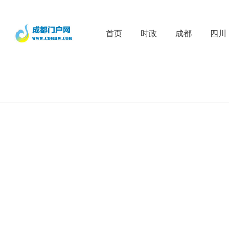
首页
时政
成都
四川