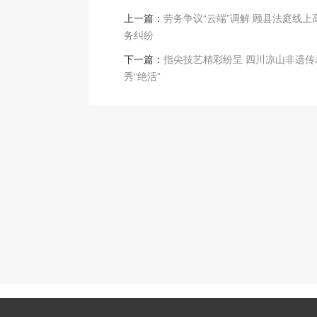
上一篇：
劳务争议“云端”调解 顾县法庭线上
务纠纷
下一篇：
指尖技艺精彩纷呈 四川凉山非遗传
秀“绝活”