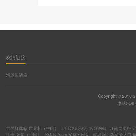
友情链接
海运集装箱
Copyright © 2010-
本站出租出
世界杯体彩-世界杯（中国）
|
LETOU(乐投)-官方网站
|
江南网页版-江
注册-乐竞（中国）
|
K体育·(sports)官方网站
|
问鼎网页版登录入口-