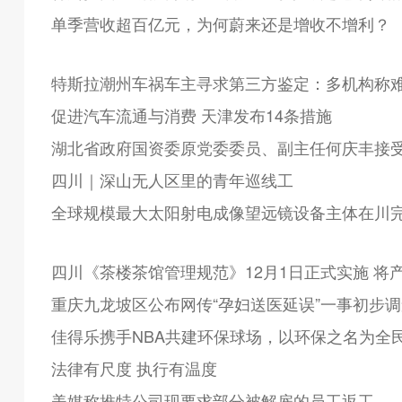
单季营收超百亿元，为何蔚来还是增收不增利？
特斯拉潮州车祸车主寻求第三方鉴定：多机构称难
促进汽车流通与消费 天津发布14条措施
湖北省政府国资委原党委委员、副主任何庆丰接
四川｜深山无人区里的青年巡线工
全球规模最大太阳射电成像望远镜设备主体在川
四川《茶楼茶馆管理规范》12月1日正式实施 将
重庆九龙坡区公布网传“孕妇送医延误”一事初步
佳得乐携手NBA共建环保球场，以环保之名为全
法律有尺度 执行有温度
美媒称推特公司现要求部分被解雇的员工返工