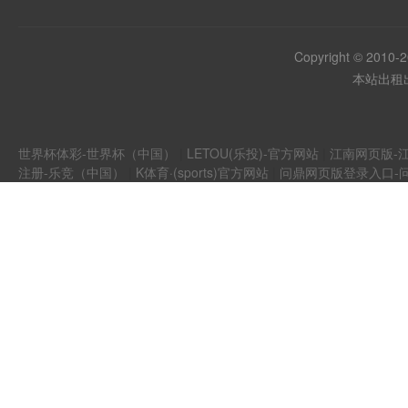
Copyright © 2010-
本站出租出
世界杯体彩-世界杯（中国）
|
LETOU(乐投)-官方网站
|
江南网页版-江
注册-乐竞（中国）
|
K体育·(sports)官方网站
|
问鼎网页版登录入口-