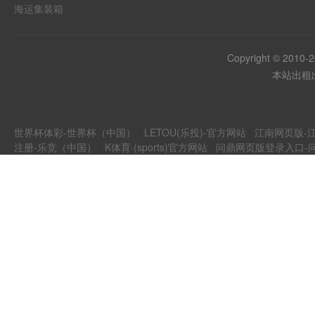
海运集装箱
Copyright © 2010-
本站出租出
世界杯体彩-世界杯（中国）
|
LETOU(乐投)-官方网站
|
江南网页版-江
注册-乐竞（中国）
|
K体育·(sports)官方网站
|
问鼎网页版登录入口-