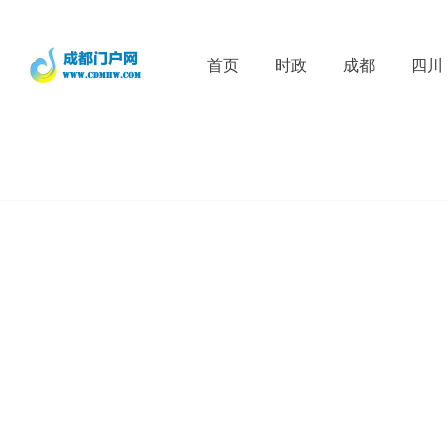
首页
时政
成都
四川