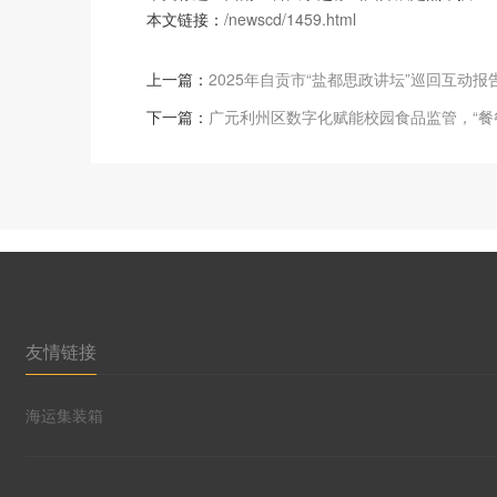
本文链接：
/newscd/1459.html
上一篇：
2025年自贡市“盐都思政讲坛”巡回互动
下一篇：
广元利州区数字化赋能校园食品监管，“餐
友情链接
海运集装箱