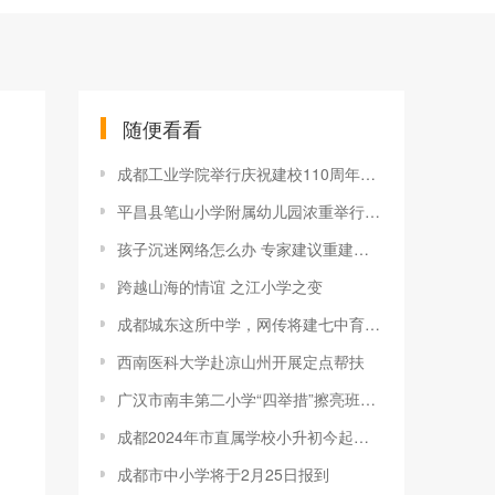
随便看看
成都工业学院举行庆祝建校110周年大会
平昌县笔山小学附属幼儿园浓重举行升旗仪式
孩子沉迷网络怎么办 专家建议重建家庭沟通模式
跨越山海的情谊 之江小学之变
成都城东这所中学，网传将建七中育才高中部？最新现场探访来了
西南医科大学赴凉山州开展定点帮扶
广汉市南丰第二小学“四举措”擦亮班主任专业育人底色
成都2024年市直属学校小升初今起报名
成都市中小学将于2月25日报到