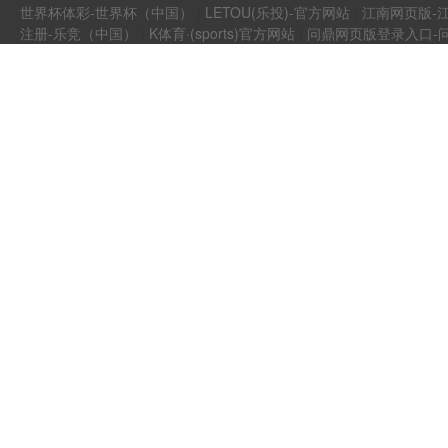
世界杯体彩-世界杯（中国）
|
LETOU(乐投)-官方网站
|
江南网页版-江
注册-乐竞（中国）
|
K体育·(sports)官方网站
|
问鼎网页版登录入口-