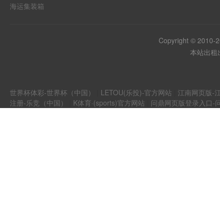
海运集装箱
Copyright © 2010-
本站出租出
世界杯体彩-世界杯（中国）
|
LETOU(乐投)-官方网站
|
江南网页版-江
注册-乐竞（中国）
|
K体育·(sports)官方网站
|
问鼎网页版登录入口-