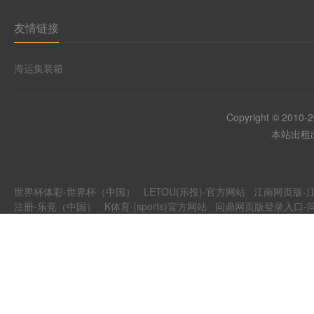
友情链接
海运集装箱
Copyright © 2010-
本站出租出
世界杯体彩-世界杯（中国）
|
LETOU(乐投)-官方网站
|
江南网页版-江
注册-乐竞（中国）
|
K体育·(sports)官方网站
|
问鼎网页版登录入口-