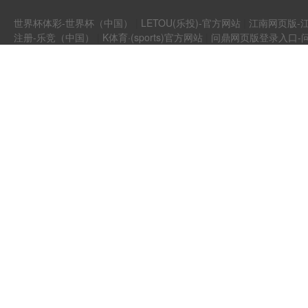
世界杯体彩-世界杯（中国）
|
LETOU(乐投)-官方网站
|
江南网页版-江
注册-乐竞（中国）
|
K体育·(sports)官方网站
|
问鼎网页版登录入口-