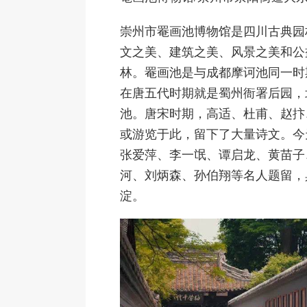
崇州市罨画池博物馆是四川古典园
文之美、建筑之美、风景之美和公
林。罨画池是与成都摩诃池同一时
在唐五代时期就是蜀州衙署后园，
池。唐宋时期，高适、杜甫、赵抃
或游览于此，留下了大量诗文。今
张爱萍、李一氓、谭启龙、黄苗子
河、刘炳森、孙伯翔等名人题留，
淀。