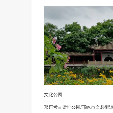
文化公园
邛窑考古遗址公园
/邛崃市文君街