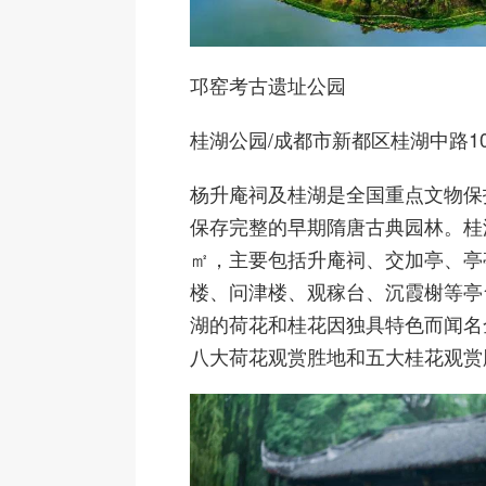
邛窑考古遗址公园
桂湖公园
/成都市新都区桂湖中路1
杨升庵祠及桂湖是全国重点文物保
保存完整的早期隋唐古典园林。桂湖
㎡，主要包括升庵祠、交加亭、亭
楼、问津楼、观稼台、沉霞榭等亭
湖的荷花和桂花因独具特色而闻名
八大荷花观赏胜地和五大桂花观赏