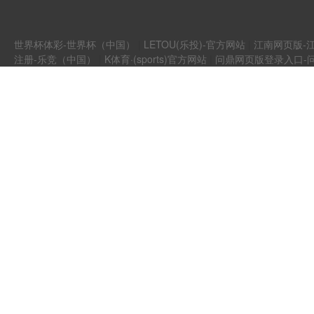
世界杯体彩-世界杯（中国）
|
LETOU(乐投)-官方网站
|
江南网页版-江
注册-乐竞（中国）
|
K体育·(sports)官方网站
|
问鼎网页版登录入口-