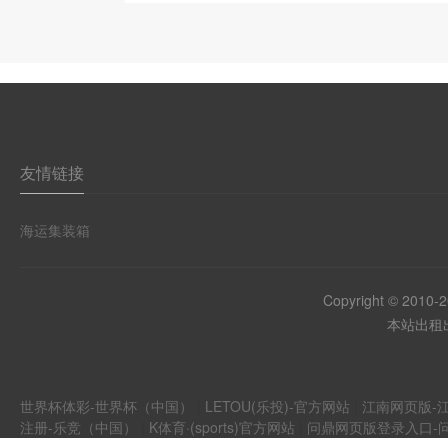
友情链接
海运集装箱
Copyright © 2010-
本站出租出
世界杯体彩-世界杯（中国）
|
LETOU(乐投)-官方网站
|
江南网页版-江
注册-乐竞（中国）
|
K体育·(sports)官方网站
|
问鼎网页版登录入口-