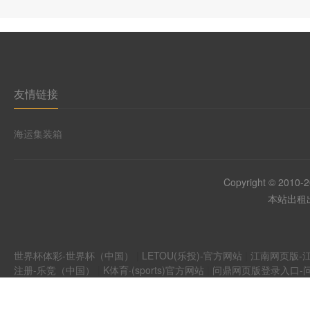
友情链接
海运集装箱
Copyright © 2010-
本站出租出
世界杯体彩-世界杯（中国）
|
LETOU(乐投)-官方网站
|
江南网页版-江
注册-乐竞（中国）
|
K体育·(sports)官方网站
|
问鼎网页版登录入口-