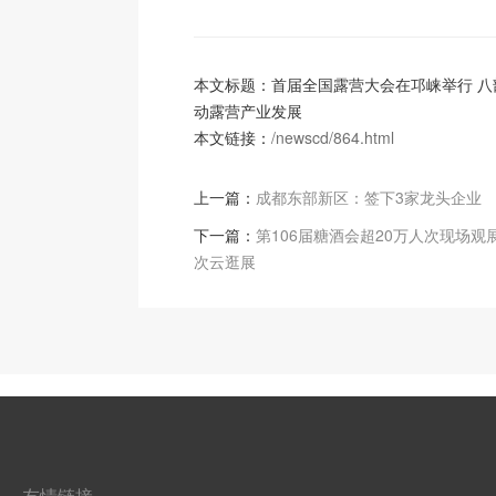
本文标题：首届全国露营大会在邛崃举行 八
动露营产业发展
本文链接：
/newscd/864.html
上一篇：
成都东部新区：签下3家龙头企业
下一篇：
第106届糖酒会超20万人次现场观展
次云逛展
友情链接