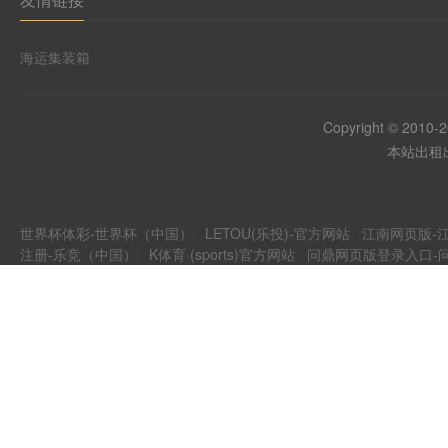
海运集装箱
Copyright © 2010-
本站出租出
世界杯体彩-世界杯（中国）
|
LETOU(乐投)-官方网站
|
江南网页版-江
注册-乐竞（中国）
|
K体育·(sports)官方网站
|
问鼎网页版登录入口-