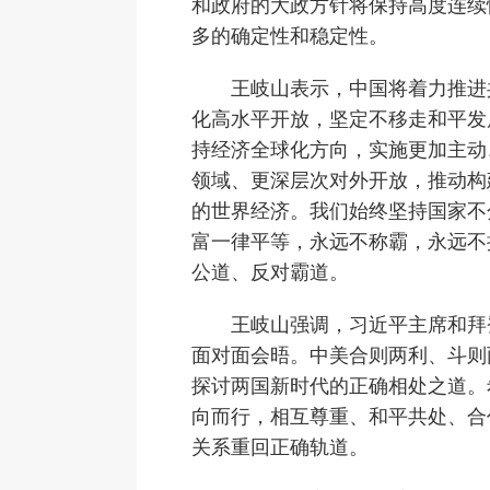
和政府的大政方针将保持高度连续
多的确定性和稳定性。
王岐山表示，中国将着力推进
化高水平开放，坚定不移走和平发
持经济全球化方向，实施更加主动
领域、更深层次对外开放，推动构
的世界经济。我们始终坚持国家不
富一律平等，永远不称霸，永远不
公道、反对霸道。
王岐山强调，习近平主席和拜
面对面会晤。中美合则两利、斗则
探讨两国新时代的正确相处之道。
向而行，相互尊重、和平共处、合
关系重回正确轨道。