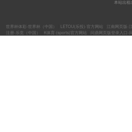
本站出租出
世界杯体彩-世界杯（中国）
|
LETOU(乐投)-官方网站
|
江南网页版-江
注册-乐竞（中国）
|
K体育·(sports)官方网站
|
问鼎网页版登录入口-