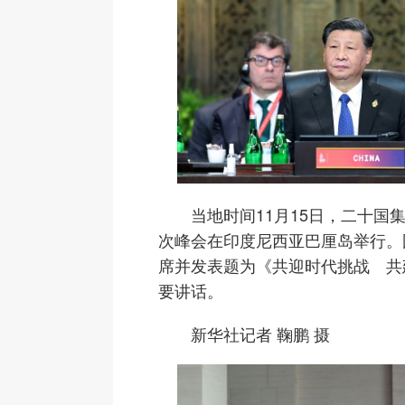
当地时间11月15日，二十国集
次峰会在印度尼西亚巴厘岛举行。
席并发表题为《共迎时代挑战 共
要讲话。
新华社记者 鞠鹏 摄