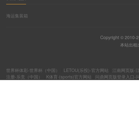
海运集装箱
Copyright © 2010-
本站出租出
世界杯体彩-世界杯（中国）
|
LETOU(乐投)-官方网站
|
江南网页版-江
注册-乐竞（中国）
|
K体育·(sports)官方网站
|
问鼎网页版登录入口-