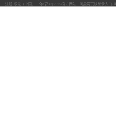
注册-乐竞（中国）
|
K体育·(sports)官方网站
|
问鼎网页版登录入口-