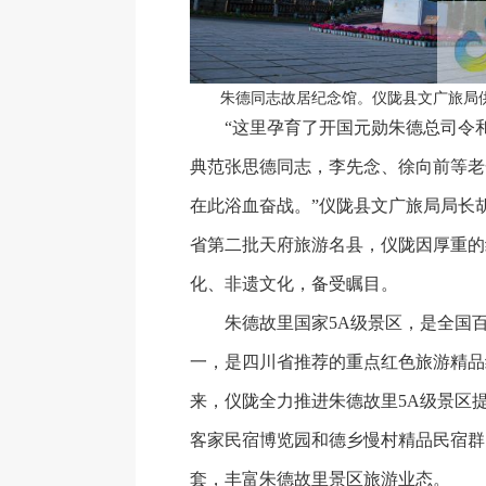
朱德同志故居纪念馆。仪陇县文广旅局
“这里孕育了开国元勋朱德总司令和
典范张思德同志，李先念、徐向前等老
在此浴血奋战。”仪陇县文广旅局局长
省第二批天府旅游名县，仪陇因厚重的
化、非遗文化，备受瞩目。
朱德故里国家5A级景区，是全国百
一，是四川省推荐的重点红色旅游精品线
来，仪陇全力推进朱德故里5A级景区
客家民宿博览园和德乡慢村精品民宿群
套，丰富朱德故里景区旅游业态。