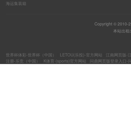
海运集装箱
Copyright © 2010-
本站出租出
世界杯体彩-世界杯（中国）
|
LETOU(乐投)-官方网站
|
江南网页版-江
注册-乐竞（中国）
|
K体育·(sports)官方网站
|
问鼎网页版登录入口-