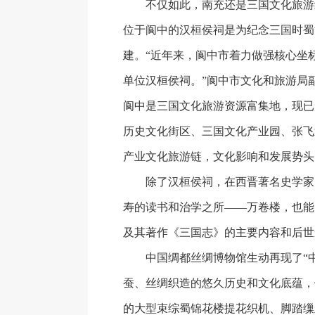
不仅如此，南充还是三国文化旅游
位于阆中的汉桓侯祠是为纪念三国时蜀
建。“近年来，阆中市着力做强核心坐
单位汉桓侯祠。”阆中市文化和旅游局
阆中是三国文化旅游资源富集地，现已
历史文化街区、三国文化产业园、张飞
产业文化旅游链，文化影响和发展势头
除了汉桓侯祠，在西晋著名史学家
寿的读书和治学之所——万卷楼，也能
及其著作《三国志》的主要内容和后世
中国绸都丝绸博物馆生动再现了“中
蚕、丝绸织造的悠久历史和文化底蕴，
的大型束综蜀锦花楼提花织机、脚踏缫