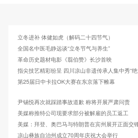
立冬进补 体健如虎（解码二十四节气）
全国名中医毛静远谈“立冬节气与养生”
革命历史题材电影《翦伯赞》长沙首映
指尖技艺精彩纷呈 四川凉山非遗传承人集中秀“绝
第25届日中卡拉OK大赛在东京落下帷幕
尹锡悦再次就踩踏事故道歉 称将开展严肃问责
美媒称推特公司现要求部分被解雇的员工返工
美媒：拜登、奥巴马与特朗普在宾州展开正面交
凉山彝族自治州成立70周年庆祝大会举行