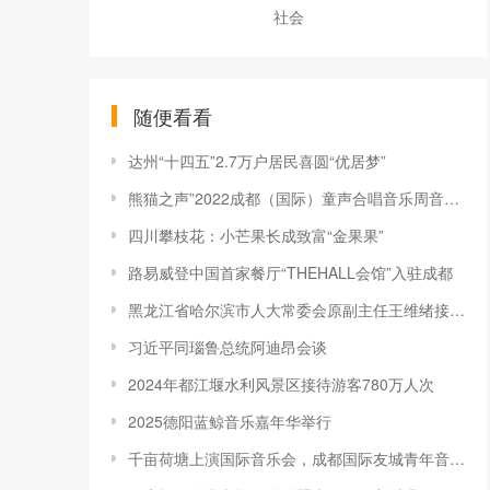
社会
随便看看
达州“十四五”2.7万户居民喜圆“优居梦”
熊猫之声”2022成都（国际）童声合唱音乐周音乐盛典举行
四川攀枝花：小芒果长成致富“金果果”
路易威登中国首家餐厅“THEHALL会馆”入驻成都
黑龙江省哈尔滨市人大常委会原副主任王维绪接受纪律审查和监察调查
习近平同瑙鲁总统阿迪昂会谈
2024年都江堰水利风景区接待游客780万人次
2025德阳蓝鲸音乐嘉年华举行
千亩荷塘上演国际音乐会，成都国际友城青年音乐会来新津