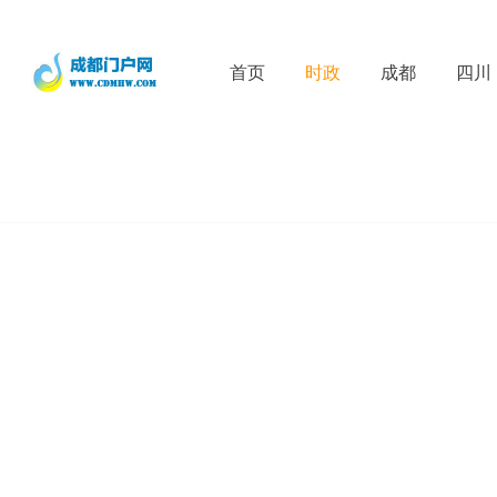
首页
时政
成都
四川