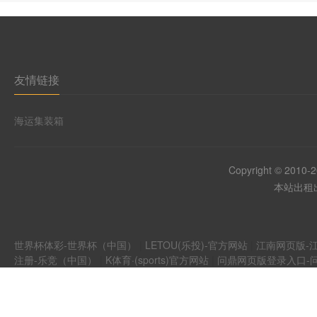
友情链接
海运集装箱
Copyright © 2010-
本站出租出
世界杯体彩-世界杯（中国）
|
LETOU(乐投)-官方网站
|
江南网页版-江
注册-乐竞（中国）
|
K体育·(sports)官方网站
|
问鼎网页版登录入口-