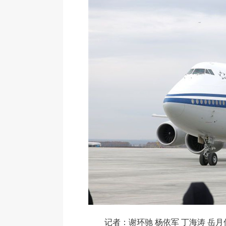
记者：谢环驰 杨依军 丁海涛 岳月