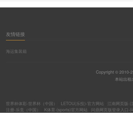
友情链接
海运集装箱
Copyright © 2010-
本站出租出
世界杯体彩-世界杯（中国）
|
LETOU(乐投)-官方网站
|
江南网页版-江
注册-乐竞（中国）
|
K体育·(sports)官方网站
|
问鼎网页版登录入口-