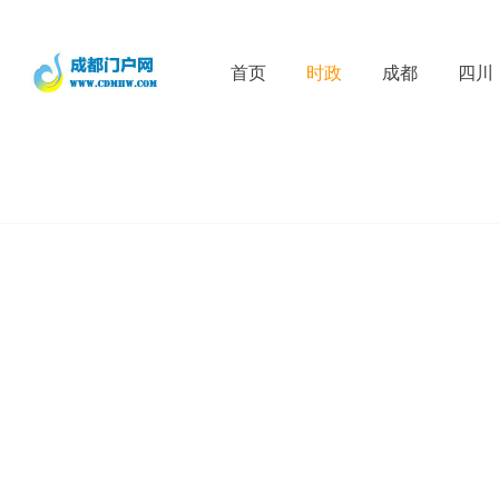
首页
时政
成都
四川